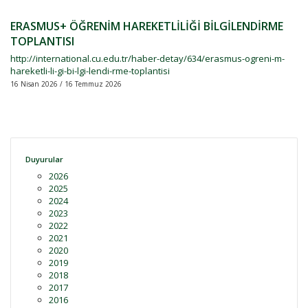
ERASMUS+ ÖĞRENİM HAREKETLİLİĞİ BİLGİLENDİRME
TOPLANTISI
http://international.cu.edu.tr/haber-detay/634/erasmus-ogreni-m-
hareketli-li-gi-bi-lgi-lendi-rme-toplantisi
16 Nisan 2026 / 16 Temmuz 2026
Duyurular
2026
2025
2024
2023
2022
2021
2020
2019
2018
2017
2016