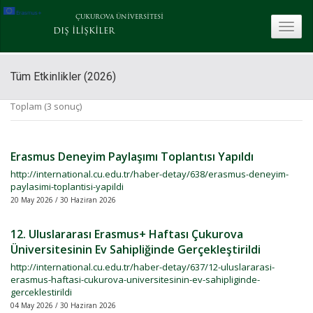
ÇUKUROVA ÜNİVERSİTESİ
toggle
DIŞ İLİŞKİLER
Tüm Etkinlikler (2026)
Toplam (3 sonuç)
Erasmus Deneyim Paylaşımı Toplantısı Yapıldı
http://international.cu.edu.tr/haber-detay/638/erasmus-deneyim-
paylasimi-toplantisi-yapildi
20 May 2026 / 30 Haziran 2026
12. Uluslararası Erasmus+ Haftası Çukurova
Üniversitesinin Ev Sahipliğinde Gerçekleştirildi
http://international.cu.edu.tr/haber-detay/637/12-uluslararasi-
erasmus-haftasi-cukurova-universitesinin-ev-sahipliginde-
gerceklestirildi
04 May 2026 / 30 Haziran 2026