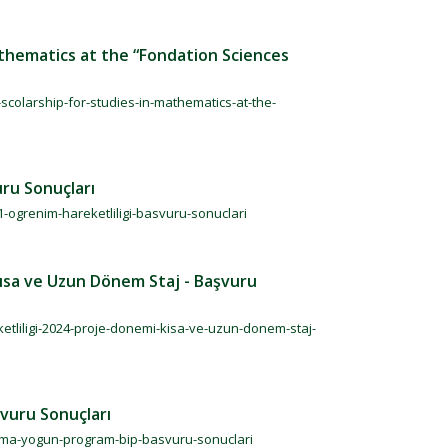
athematics at the “Fondation Sciences
scolarship-for-studies-in-mathematics-at-the-
ru Sonuçları
-ogrenim-hareketliligi-basvuru-sonuclari
ısa ve Uzun Dönem Staj - Başvuru
etliligi-2024-proje-donemi-kisa-ve-uzun-donem-staj-
vuru Sonuçları
karma-yogun-program-bip-basvuru-sonuclari