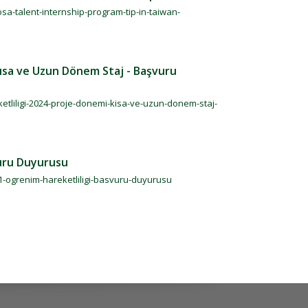
sa-talent-internship-program-tip-in-taiwan-
ısa ve Uzun Dönem Staj - Başvuru
etliligi-2024-proje-donemi-kisa-ve-uzun-donem-staj-
uru Duyurusu
1-ogrenim-hareketliligi-basvuru-duyurusu