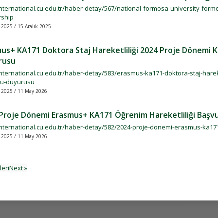
international.cu.edu.tr/haber-detay/567/national-formosa-university-formo
rship
 2025 / 15 Aralık 2025
us+ KA171 Doktora Staj Hareketliliği 2024 Proje Dönemi K
rusu
international.cu.edu.tr/haber-detay/583/erasmus-ka171-doktora-staj-harek
u-duyurusu
 2025 / 11 May 2026
Proje Dönemi Erasmus+ KA171 Öğrenim Hareketliliği Başv
/international.cu.edu.tr/haber-detay/582/2024-proje-donemi-erasmus-ka17
 2025 / 11 May 2026
İleriNext »