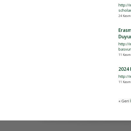
http://
schola
24 Kasım
Erasm
Duyu
http://
basvur
11 Kasım
2024 
http:/
11 Kasım
« Geri