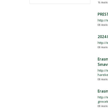
16 Aralı
PREST
http://
08 Aralı
2024 
http://
08 Aralık
Erasm
Sınav
http://
hareket
08 Aralık
Erasm
http:/
girecek
08 Aralık