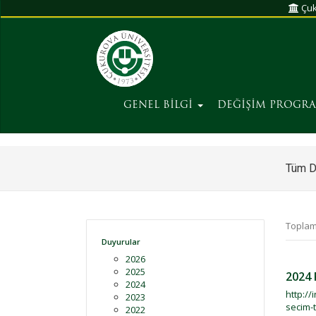
Çuk
GENEL BİLGİ
DEĞİŞİM PROGR
Tüm D
Toplam
Duyurular
2026
2025
2024 
2024
http:/
2023
secim-
2022