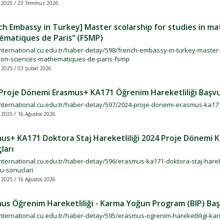
k 2025 / 22 Temmuz 2026
ch Embassy in Turkey] Master scolarship for studies in m
matiques de Paris” (FSMP)
international.cu.edu.tr/haber-detay/598/french-embassy-in-turkey-master-
ion-sciences-mathematiques-de-paris-fsmp
k 2025 / 03 Şubat 2026
Proje Dönemi Erasmus+ KA171 Öğrenim Hareketliliği Başvu
/international.cu.edu.tr/haber-detay/597/2024-proje-donemi-erasmus-ka171
k 2025 / 16 Ağustos 2026
us+ KA171 Doktora Staj Hareketliliği 2024 Proje Dönemi K
ları
international.cu.edu.tr/haber-detay/596/erasmus-ka171-doktora-staj-harek
u-sonuclari
k 2025 / 16 Ağustos 2026
us Öğrenim Hareketliliği - Karma Yoğun Program (BIP) Baş
/international.cu.edu.tr/haber-detay/595/erasmus-ogrenim-hareketliligi-