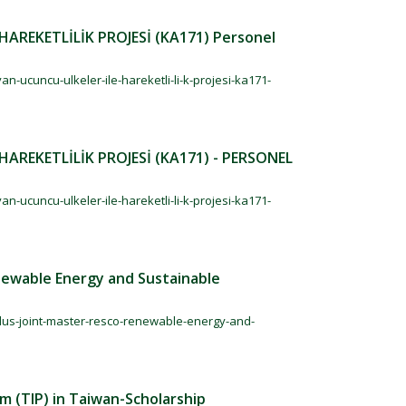
AREKETLİLİK PROJESİ (KA171) Personel
an-ucuncu-ulkeler-ile-hareketli-li-k-projesi-ka171-
AREKETLİLİK PROJESİ (KA171) - PERSONEL
an-ucuncu-ulkeler-ile-hareketli-li-k-projesi-ka171-
enewable Energy and Sustainable
ndus-joint-master-resco-renewable-energy-and-
m (TIP) in Taiwan-Scholarship