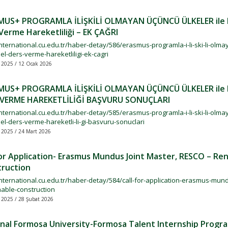
US+ PROGRAMLA İLİŞKİLİ OLMAYAN ÜÇÜNCÜ ÜLKELER ile H
Verme Hareketliliği – EK ÇAĞRI
international.cu.edu.tr/haber-detay/586/erasmus-programla-i-li-ski-li-olmay
l-ders-verme-hareketliligi-ek-cagri
 2025 / 12 Ocak 2026
US+ PROGRAMLA İLİŞKİLİ OLMAYAN ÜÇÜNCÜ ÜLKELER ile H
 VERME HAREKETLİLİĞİ BAŞVURU SONUÇLARI
international.cu.edu.tr/haber-detay/585/erasmus-programla-i-li-ski-li-olmay
l-ders-verme-hareketli-li-gi-basvuru-sonuclari
 2025 / 24 Mart 2026
for Application- Erasmus Mundus Joint Master, RESCO – R
ruction
/international.cu.edu.tr/haber-detay/584/call-for-application-erasmus-mu
nable-construction
 2025 / 28 Şubat 2026
nal Formosa University-Formosa Talent Internship Progra