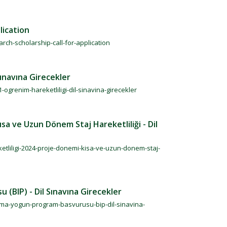
lication
rch-scholarship-call-for-application
ınavına Girecekler
grenim-hareketliligi-dil-sinavina-girecekler
a ve Uzun Dönem Staj Hareketliliği - Dil
etliligi-2024-proje-donemi-kisa-ve-uzun-donem-staj-
(BIP) - Dil Sınavına Girecekler
arma-yogun-program-basvurusu-bip-dil-sinavina-