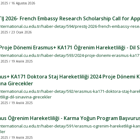
k 2025 / 16 Ağustos 2026
IJ 2026- French Embassy Research Scholarship Call for App
international.cu.edu.tr/haber-detay/594/prestij-2026-french-embassy-resea
k 2025 / 23 Ocak 2026
Proje Dönemi Erasmus+ KA171 Öğrenim Hareketliliği - Dil S
international.cu.edu.tr/haber-detay/593/2024-proje-donemi-erasmus-ka171-o
 2025 / 19 Aralık 2025
us+ KA171 Doktora Staj Hareketliliği 2024 Proje Dönemi Kıs
ına Girecekler
international.cu.edu.tr/haber-detay/592/erasmus-ka171-doktora-staj-harek
liligi-dil-sinavina-girecekler
 2025 / 19 Aralık 2025
us Öğrenim Hareketliliği - Karma Yoğun Program Başvurusu 
/international.cu.edu.tr/haber-detay/591/erasmus-ogrenim-hareketliligi-k
ler
 2025 / 19 Aralık 2025