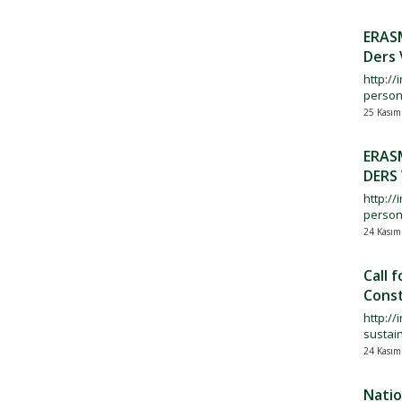
ERASM
Ders 
http://
persone
25 Kasım
ERASM
DERS
http://
persone
24 Kasım
Call 
Const
http:/
sustai
24 Kasım
Natio