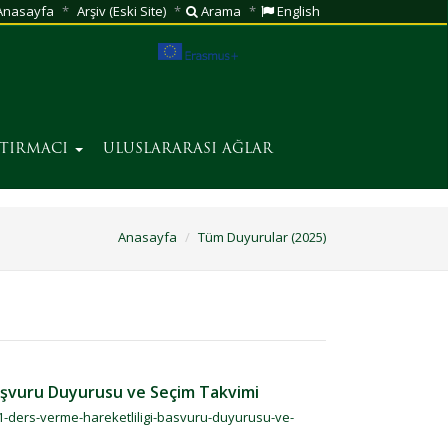
nasayfa
Arşiv (Eski Site)
Arama
English
ŞTIRMACI
ULUSLARARASI AĞLAR
Anasayfa
Tüm Duyurular (2025)
aşvuru Duyurusu ve Seçim Takvimi
1-ders-verme-hareketliligi-basvuru-duyurusu-ve-