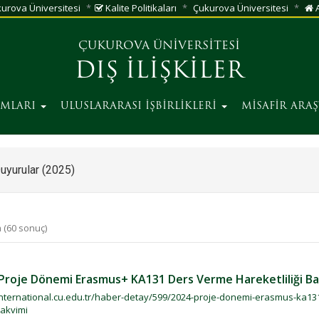
urova Üniversitesi
Kalite Politikaları
Çukurova Üniversitesi
A
ÇUKUROVA ÜNİVERSİTESİ
DIŞ İLİŞKİLER
AMLARI
ULUSLARARASI İŞBİRLİKLERİ
MİSAFİR ARA
uyurular (2025)
 (60 sonuç)
Proje Dönemi Erasmus+ KA131 Ders Verme Hareketliliği B
/international.cu.edu.tr/haber-detay/599/2024-proje-donemi-erasmus-ka13
takvimi