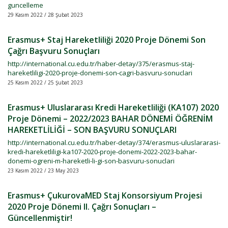
guncelleme
29 Kasım 2022 / 28 Şubat 2023
Erasmus+ Staj Hareketliliği 2020 Proje Dönemi Son
Çağrı Başvuru Sonuçları
http://international.cu.edu.tr/haber-detay/375/erasmus-staj-
hareketliligi-2020-proje-donemi-son-cagri-basvuru-sonuclari
25 Kasım 2022 / 25 Şubat 2023
Erasmus+ Uluslararası Kredi Hareketliliği (KA107) 2020
Proje Dönemi – 2022/2023 BAHAR DÖNEMİ ÖĞRENİM
HAREKETLİLİĞİ – SON BAŞVURU SONUÇLARI
http://international.cu.edu.tr/haber-detay/374/erasmus-uluslararasi-
kredi-hareketliligi-ka107-2020-proje-donemi-2022-2023-bahar-
donemi-ogreni-m-hareketli-li-gi-son-basvuru-sonuclari
23 Kasım 2022 / 23 May 2023
Erasmus+ ÇukurovaMED Staj Konsorsiyum Projesi
2020 Proje Dönemi II. Çağrı Sonuçları –
Güncellenmiştir!