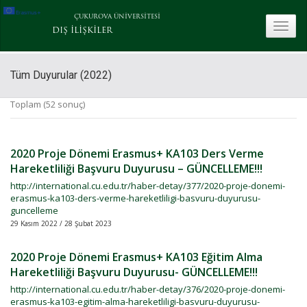
ÇUKUROVA ÜNİVERSİTESİ
toggle
DIŞ İLİŞKİLER
Tüm Duyurular (2022)
Toplam (52 sonuç)
2020 Proje Dönemi Erasmus+ KA103 Ders Verme
Hareketliliği Başvuru Duyurusu – GÜNCELLEME!!!
http://international.cu.edu.tr/haber-detay/377/2020-proje-donemi-
erasmus-ka103-ders-verme-hareketliligi-basvuru-duyurusu-
guncelleme
29 Kasım 2022 / 28 Şubat 2023
2020 Proje Dönemi Erasmus+ KA103 Eğitim Alma
Hareketliliği Başvuru Duyurusu- GÜNCELLEME!!!
http://international.cu.edu.tr/haber-detay/376/2020-proje-donemi-
erasmus-ka103-egitim-alma-hareketliligi-basvuru-duyurusu-