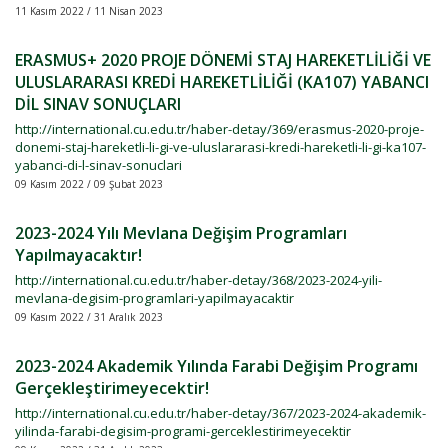
11 Kasım 2022 / 11 Nisan 2023
ERASMUS+ 2020 PROJE DÖNEMİ STAJ HAREKETLİLİĞİ VE
ULUSLARARASI KREDİ HAREKETLİLİĞİ (KA107) YABANCI
DİL SINAV SONUÇLARI
http://international.cu.edu.tr/haber-detay/369/erasmus-2020-proje-
donemi-staj-hareketli-li-gi-ve-uluslararasi-kredi-hareketli-li-gi-ka107-
yabanci-di-l-sinav-sonuclari
09 Kasım 2022 / 09 Şubat 2023
2023-2024 Yılı Mevlana Değişim Programları
Yapılmayacaktır!
http://international.cu.edu.tr/haber-detay/368/2023-2024-yili-
mevlana-degisim-programlari-yapilmayacaktir
09 Kasım 2022 / 31 Aralık 2023
2023-2024 Akademik Yılında Farabi Değişim Programı
Gerçekleştirimeyecektir!
http://international.cu.edu.tr/haber-detay/367/2023-2024-akademik-
yilinda-farabi-degisim-programi-gerceklestirimeyecektir