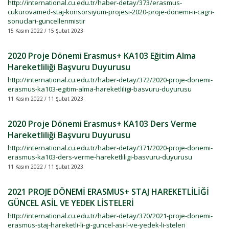
http://international.cu.edu.tr/haber-detay/373/erasmus-
cukurovamed-staj-konsorsiyum-projesi-2020-proje-donemi-ii-cagri-
sonuclari-guncellenmistir
15 Kasım 2022 / 15 Şubat 2023
2020 Proje Dönemi Erasmus+ KA103 Eğitim Alma
Hareketliliği Başvuru Duyurusu
http://international.cu.edu.tr/haber-detay/372/2020-proje-donemi-
erasmus-ka103-egitim-alma-hareketliligi-basvuru-duyurusu
11 Kasım 2022 / 11 Şubat 2023
2020 Proje Dönemi Erasmus+ KA103 Ders Verme
Hareketliliği Başvuru Duyurusu
http://international.cu.edu.tr/haber-detay/371/2020-proje-donemi-
erasmus-ka103-ders-verme-hareketliligi-basvuru-duyurusu
11 Kasım 2022 / 11 Şubat 2023
2021 PROJE DÖNEMİ ERASMUS+ STAJ HAREKETLİLİĞİ
GÜNCEL ASİL VE YEDEK LİSTELERİ
http://international.cu.edu.tr/haber-detay/370/2021-proje-donemi-
erasmus-staj-hareketli-li-gi-guncel-asi-l-ve-yedek-li-steleri