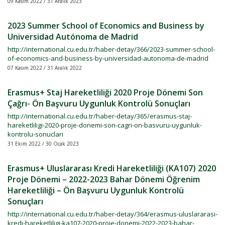
09 Kasım 2022 / 31 Aralık 2023
2023 Summer School of Economics and Business by
Universidad Autónoma de Madrid
http://international.cu.edu.tr/haber-detay/366/2023-summer-school-
of-economics-and-business-by-universidad-autonoma-de-madrid
07 Kasım 2022 / 31 Aralık 2022
Erasmus+ Staj Hareketliliği 2020 Proje Dönemi Son
Çağrı- Ön Başvuru Uygunluk Kontrolü Sonuçları
http://international.cu.edu.tr/haber-detay/365/erasmus-staj-
hareketliligi-2020-proje-donemi-son-cagri-on-basvuru-uygunluk-
kontrolu-sonuclari
31 Ekim 2022 / 30 Ocak 2023
Erasmus+ Uluslararası Kredi Hareketliliği (KA107) 2020
Proje Dönemi – 2022-2023 Bahar Dönemi Öğrenim
Hareketliliği – Ön Başvuru Uygunluk Kontrolü
Sonuçları
http://international.cu.edu.tr/haber-detay/364/erasmus-uluslararasi-
kredi-hareketliligi-ka107-2020-proje-donemi-2022-2023-bahar-