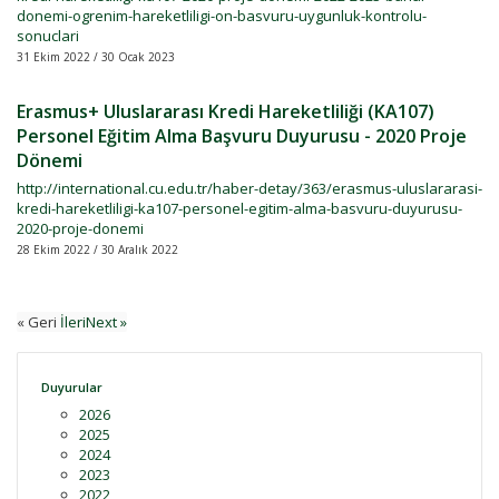
donemi-ogrenim-hareketliligi-on-basvuru-uygunluk-kontrolu-
sonuclari
31 Ekim 2022 / 30 Ocak 2023
Erasmus+ Uluslararası Kredi Hareketliliği (KA107)
Personel Eğitim Alma Başvuru Duyurusu - 2020 Proje
Dönemi
http://international.cu.edu.tr/haber-detay/363/erasmus-uluslararasi-
kredi-hareketliligi-ka107-personel-egitim-alma-basvuru-duyurusu-
2020-proje-donemi
28 Ekim 2022 / 30 Aralık 2022
« Geri
İleriNext »
Duyurular
2026
2025
2024
2023
2022