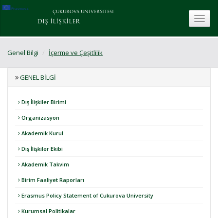
ÇUKUROVA ÜNİVERSİTESİ
toggle
DIŞ İLİŞKİLER
Genel Bilgi
İçerme ve Çeşitlilik
GENEL BILGI
Dış İlişkiler Birimi
Organizasyon
Akademik Kurul
Dış İlişkiler Ekibi
Akademik Takvim
Birim Faaliyet Raporları
Erasmus Policy Statement of Cukurova University
Kurumsal Politikalar