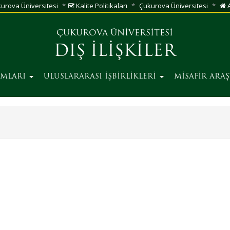
urova Üniversitesi
Kalite Politikaları
Çukurova Üniversitesi
A
ÇUKUROVA ÜNİVERSİTESİ
DIŞ İLİŞKİLER
AMLARI
ULUSLARARASI İŞBİRLİKLERİ
MİSAFİR ARA