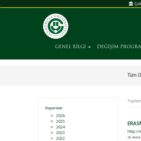
Çuk
GENEL BİLGİ
DEĞİŞİM PROGR
Tüm D
Toplam
Duyurular
2026
2025
ERAS
2024
http://
2023
26 Aralı
2022