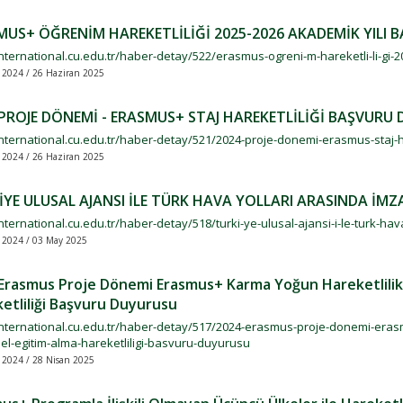
MUS+ ÖĞRENİM HAREKETLİLİĞİ 2025-2026 AKADEMİK YILI
international.cu.edu.tr/haber-detay/522/erasmus-ogreni-m-hareketli-li-gi
k 2024 / 26 Haziran 2025
 PROJE DÖNEMİ - ERASMUS+ STAJ HAREKETLİLİĞİ BAŞVURU
international.cu.edu.tr/haber-detay/521/2024-proje-donemi-erasmus-staj-h
k 2024 / 26 Haziran 2025
İYE ULUSAL AJANSI İLE TÜRK HAVA YOLLARI ARASINDA İM
international.cu.edu.tr/haber-detay/518/turki-ye-ulusal-ajansi-i-le-turk-hava
k 2024 / 03 May 2025
Erasmus Proje Dönemi Erasmus+ Karma Yoğun Hareketlilik 
etliliği Başvuru Duyurusu
/international.cu.edu.tr/haber-detay/517/2024-erasmus-proje-donemi-eras
el-egitim-alma-hareketliligi-basvuru-duyurusu
 2024 / 28 Nisan 2025