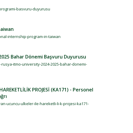
s-programi-basvuru-duyurusu
Taiwan
ional-internship-program-in-taiwan
4-2025 Bahar Dönemi Başvuru Duyurusu
im-rusya-itmo-university-2024-2025-bahar-donemi-
REKETLİLİK PROJESİ (KA171) - Personel
ğrı
an-ucuncu-ulkeler-ile-hareketli-li-k-projesi-ka171-