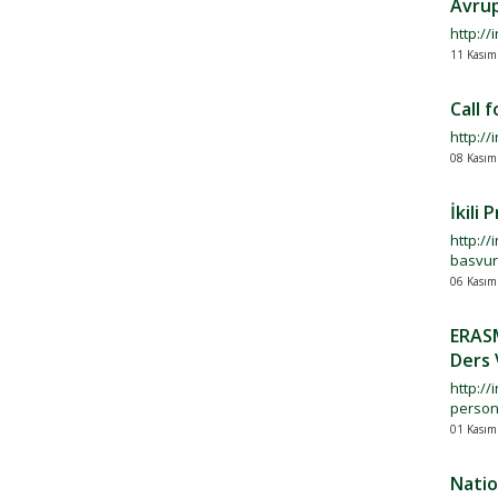
Avrup
http:/
11 Kasım
Call 
http://
08 Kasım
İkili
http://
basvur
06 Kasım
ERASM
Ders 
http://
person
01 Kasım
Natio