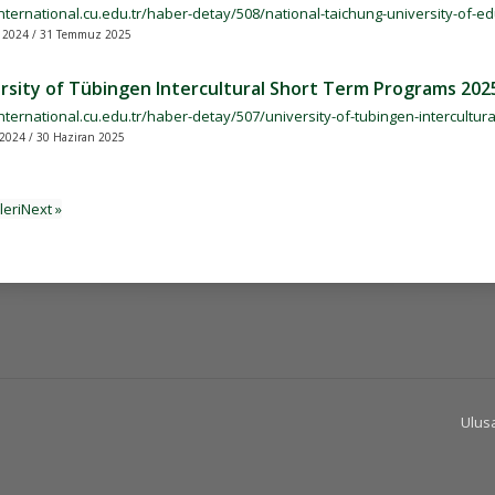
/international.cu.edu.tr/haber-detay/508/national-taichung-university-of
 2024 / 31 Temmuz 2025
rsity of Tübingen Intercultural Short Term Programs 202
international.cu.edu.tr/haber-detay/507/university-of-tubingen-intercultu
2024 / 30 Haziran 2025
İleriNext »
Ulusa