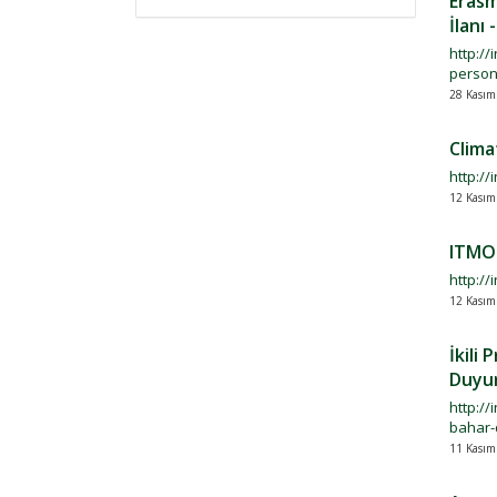
Erasm
İlanı
http://
persone
28 Kasım
Clima
http:/
12 Kasım
ITMO 
http://
12 Kasım
İkili
Duyu
http://
bahar-
11 Kasım