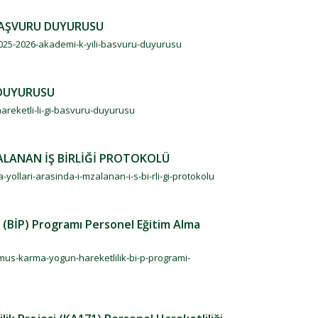
 BAŞVURU DUYURUSU
-2025-2026-akademi-k-yili-basvuru-duyurusu
 DUYURUSU
areketli-li-gi-basvuru-duyurusu
ZALANAN İŞ BİRLİĞİ PROTOKOLÜ
-yollari-arasinda-i-mzalanan-i-s-bi-rli-gi-protokolu
(BİP) Programı Personel Eğitim Alma
mus-karma-yogun-hareketlilik-bi-p-programi-