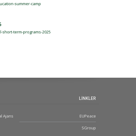
-education-summer-camp
5
ral-short-term-programs-2025
LİNKLER
l Ajans
EUPeace
SGroup