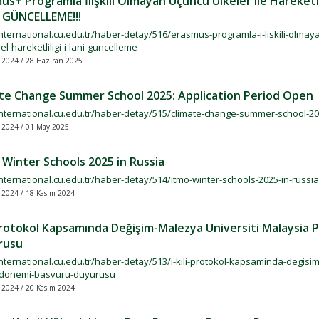
us+ Programla İlişkili Olmayan Üçüncü Ülkeler ile Hareketli
 - GÜNCELLEME!!!
international.cu.edu.tr/haber-detay/516/erasmus-programla-i-liskili-olmaya
l-hareketliligi-i-lani-guncelleme
 2024 / 28 Haziran 2025
te Change Summer School 2025: Application Period Open
/international.cu.edu.tr/haber-detay/515/climate-change-summer-school-2
 2024 / 01 May 2025
Winter Schools 2025 in Russia
international.cu.edu.tr/haber-detay/514/itmo-winter-schools-2025-in-russia
 2024 / 18 Kasım 2024
 Protokol Kapsamında Değişim-Malezya Universiti Malaysi
rusu
international.cu.edu.tr/haber-detay/513/i-kili-protokol-kapsaminda-degis
donemi-basvuru-duyurusu
 2024 / 20 Kasım 2024