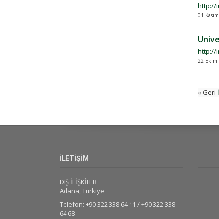
http:/
01 Kasım
Unive
http://
22 Ekim 
« Geri
İLETİŞİM
DIŞ İLİŞKİLER
Adana, Türkiye
Telefon: +90 322 338 64 11 / +90 322 338
64 68