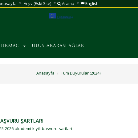
nasayfa
Arşiv (Eski Site)
Arama
English
ŞTIRMACI
ULUSLARARASI AĞLAR
Anasayfa
Tüm Duyurular (2024)
BAŞVURU ŞARTLARI
25-2026-akademi-k-yili-basvuru-sartlari