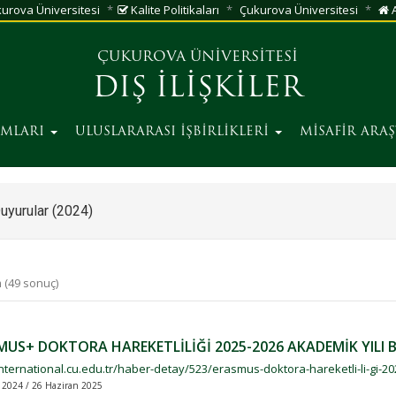
urova Üniversitesi
Kalite Politikaları
Çukurova Üniversitesi
A
ÇUKUROVA ÜNİVERSİTESİ
DIŞ İLİŞKİLER
AMLARI
ULUSLARARASI İŞBİRLİKLERİ
MİSAFİR ARA
uyurular (2024)
 (49 sonuç)
MUS+ DOKTORA HAREKETLİLİĞİ 2025-2026 AKADEMİK YILI 
international.cu.edu.tr/haber-detay/523/erasmus-doktora-hareketli-li-gi-20
k 2024 / 26 Haziran 2025