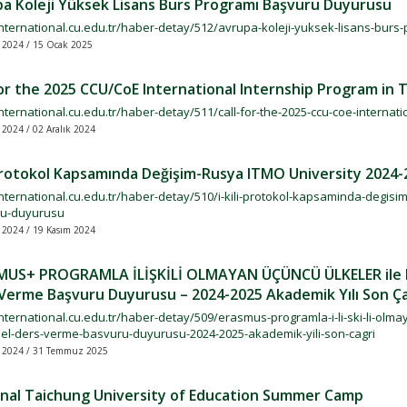
a Koleji Yüksek Lisans Burs Programı Başvuru Duyurusu
/international.cu.edu.tr/haber-detay/512/avrupa-koleji-yuksek-lisans-bur
 2024 / 15 Ocak 2025
for the 2025 CCU/CoE International Internship Program in 
international.cu.edu.tr/haber-detay/511/call-for-the-2025-ccu-coe-internat
 2024 / 02 Aralık 2024
 Protokol Kapsamında Değişim-Rusya ITMO University 202
international.cu.edu.tr/haber-detay/510/i-kili-protokol-kapsaminda-degis
u-duyurusu
 2024 / 19 Kasım 2024
US+ PROGRAMLA İLİŞKİLİ OLMAYAN ÜÇÜNCÜ ÜLKELER ile HA
Verme Başvuru Duyurusu – 2024-2025 Akademik Yılı Son Ça
international.cu.edu.tr/haber-detay/509/erasmus-programla-i-li-ski-li-olmay
el-ders-verme-basvuru-duyurusu-2024-2025-akademik-yili-son-cagri
 2024 / 31 Temmuz 2025
nal Taichung University of Education Summer Camp