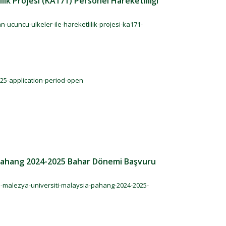
lik Projesi (KA171) Personel Hareketliliği
n-ucuncu-ulkeler-ile-hareketlilik-projesi-ka171-
025-application-period-open
a Pahang 2024-2025 Bahar Dönemi Başvuru
im-malezya-universiti-malaysia-pahang-2024-2025-