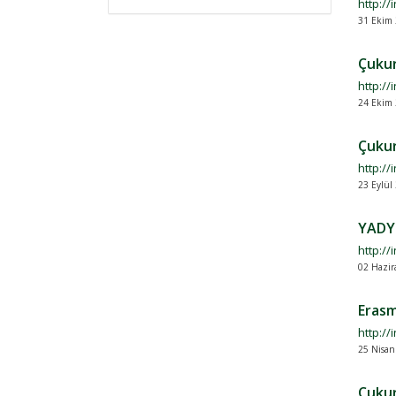
http:/
31 Ekim
Çukur
http:/
24 Ekim 
Çukur
http:/
23 Eylül
YADYO
http://
02 Hazir
Erasm
http:/
25 Nisan
Çukur