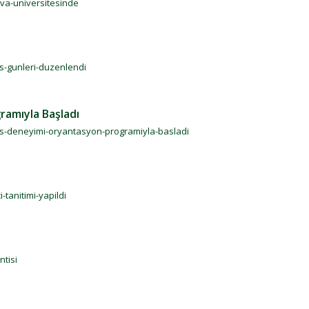
ova-universitesinde
s-gunleri-duzenlendi
amıyla Başladı
us-deneyimi-oryantasyon-programiyla-basladi
-tanitimi-yapildi
tisi