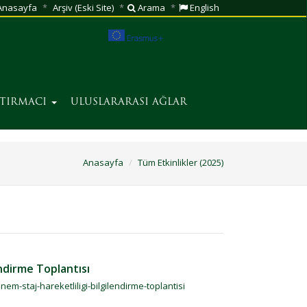
nasayfa
Arşiv (Eski Site)
Arama
English
ŞTIRMACI
ULUSLARARASI AĞLAR
Anasayfa
Tüm Etkinlikler (2025)
ndirme Toplantısı
m-staj-hareketliligi-bilgilendirme-toplantisi