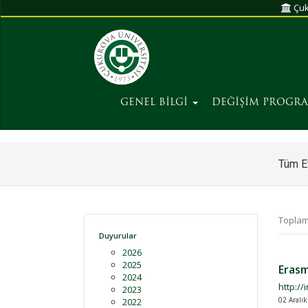
Çuk
GENEL BİLGİ
DEĞİŞİM PROGR
Tüm Et
Toplam
Duyurular
2026
2025
Erasm
2024
http://
2023
02 Aralı
2022