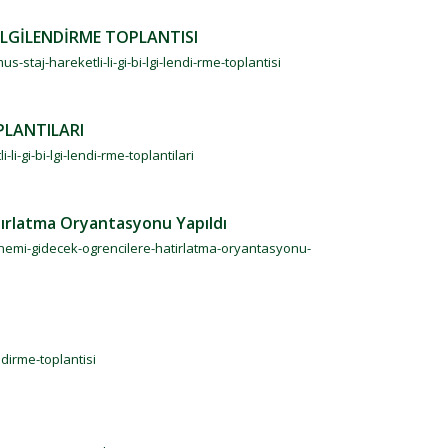
İLGİLENDİRME TOPLANTISI
staj-hareketli-li-gi-bi-lgi-lendi-rme-toplantisi
PLANTILARI
i-gi-bi-lgi-lendi-rme-toplantilari
ırlatma Oryantasyonu Yapıldı
onemi-gidecek-ogrencilere-hatirlatma-oryantasyonu-
ndirme-toplantisi