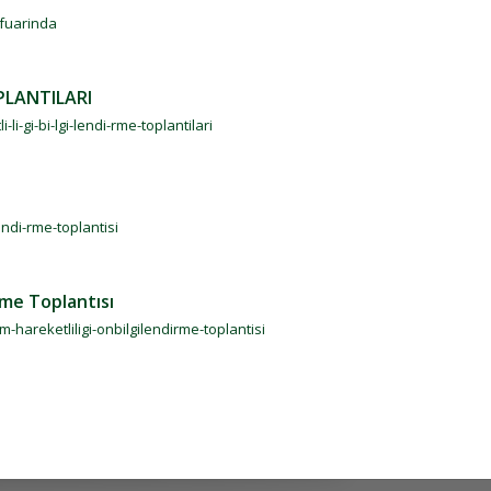
-fuarinda
PLANTILARI
i-gi-bi-lgi-lendi-rme-toplantilari
endi-rme-toplantisi
me Toplantısı
hareketliligi-onbilgilendirme-toplantisi