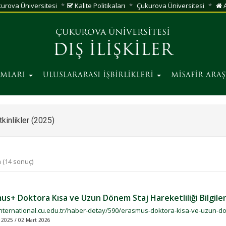
urova Üniversitesi
Kalite Politikaları
Çukurova Üniversitesi
A
ÇUKUROVA ÜNİVERSİTESİ
DIŞ İLİŞKİLER
AMLARI
ULUSLARARASI İŞBİRLİKLERİ
MİSAFİR ARA
kinlikler (2025)
 (14 sonuç)
us+ Doktora Kısa ve Uzun Dönem Staj Hareketliliği Bilgile
international.cu.edu.tr/haber-detay/590/erasmus-doktora-kisa-ve-uzun-done
k 2025 / 02 Mart 2026