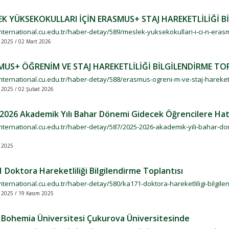
EK YÜKSEKOKULLARI İÇİN ERASMUS+ STAJ HAREKETLİLİĞİ B
international.cu.edu.tr/haber-detay/589/meslek-yuksekokullari-i-ci-n-erasmus-
k 2025 / 02 Mart 2026
MUS+ ÖĞRENİM VE STAJ HAREKETLİLİĞİ BİLGİLENDİRME TO
international.cu.edu.tr/haber-detay/588/erasmus-ogreni-m-ve-staj-hareketli-l
k 2025 / 02 Şubat 2026
2026 Akademik Yılı Bahar Dönemi Gidecek Öğrencilere Hat
/international.cu.edu.tr/haber-detay/587/2025-2026-akademik-yili-bahar-d
 2025
 Doktora Hareketliliği Bilgilendirme Toplantısı
international.cu.edu.tr/haber-detay/580/ka171-doktora-hareketliligi-bilgile
 2025 / 19 Kasım 2025
Bohemia Üniversitesi Çukurova Üniversitesinde