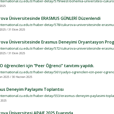
/international.cu.edu.tr/haber-detay/579/west-bohemia-universitesi-cukur
 2025
ova Üniversitesinde ERASMUS GÜNLERİ Düzenlendi
/international.cu.edu.tr/haber-detay/578/cukurova-universitesinde-erasmu
2025 / 31 Ekim 2025
ova Üniversitesinde Erasmus Deneyimi Oryantasyon Progr
/international.cu.edu.tr/haber-detay/572/cukurova-universitesinde-erasm
 2025 / 31 Ekim 2025
 öğrencileri için “Peer Öğrenci” tanıtımı yapıldı.
international.cu.edu.tr/haber-detay/561/yadyo-ogrencileri-icin-peer-ogrenci
an 2025 / 30 Haziran 2025
us Deneyim Paylaşımı Toplantısı
/international.cu.edu.tr/haber-detay/553/erasmus-deneyim-paylasimi-toplan
 2025
ova Üniversitesi APAIE 2025 Fuarında