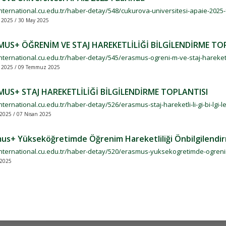
international.cu.edu.tr/haber-detay/548/cukurova-universitesi-apaie-2025
 2025 / 30 May 2025
MUS+ ÖĞRENİM VE STAJ HAREKETLİLİĞİ BİLGİLENDİRME TO
international.cu.edu.tr/haber-detay/545/erasmus-ogreni-m-ve-staj-hareketli-l
 2025 / 09 Temmuz 2025
MUS+ STAJ HAREKETLİLİĞİ BİLGİLENDİRME TOPLANTISI
international.cu.edu.tr/haber-detay/526/erasmus-staj-hareketli-li-gi-bi-lgi-l
2025 / 07 Nisan 2025
us+ Yükseköğretimde Öğrenim Hareketliliği Önbilgilendir
international.cu.edu.tr/haber-detay/520/erasmus-yuksekogretimde-ogrenim-
 2025